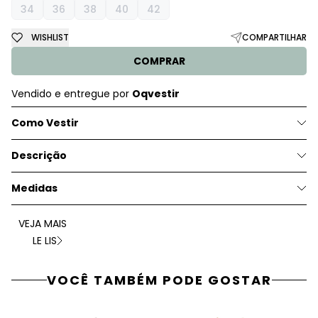
34
36
38
40
42
WISHLIST
COMPARTILHAR
COMPRAR
Vendido e entregue por
Oqvestir
Como Vestir
Descrição
Medidas
VEJA MAIS
LE LIS
VOCÊ TAMBÉM PODE GOSTAR