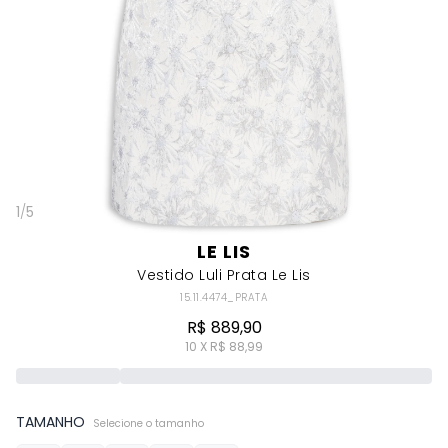
1
/
5
LE LIS
Vestido Luli Prata Le Lis
15.11.4474_PRATA
R$ 889,90
10 X R$ 88,99
TAMANHO
Selecione o tamanho