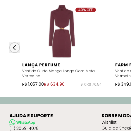
40% OFF
LANÇA PERFUME
FARM 
Vestido Curto Manga Longa Com Metal -
Vestido
Vermelho
Vermelh
R$ 1.057,00
R$ 634,90
R$ 349,
9 X R$ 70,54
AJUDA E SUPORTE
SOBRE MOD
Wishlist
Guia de Snea
(11) 3059-4078