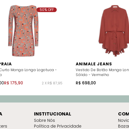
50% OFF
PRAIA
ANIMALE JEANS
 Curto Manga Longa Logotuca -
Vestido De Botão Manga Lo
o
Sólido - Vermelho
00
R$ 175,90
R$ 698,00
2 X R$ 87,95
A
INSTITUCIONAL
COM
Sobre Nós
Novi
kers
Política de Privacidade
Baza