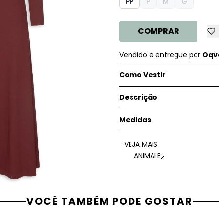
PP
P
M
G
COMPRAR
Vendido e entregue por
Oqve
Como Vestir
Descrição
Medidas
VEJA MAIS
ANIMALE
VOCÊ TAMBÉM PODE GOSTAR