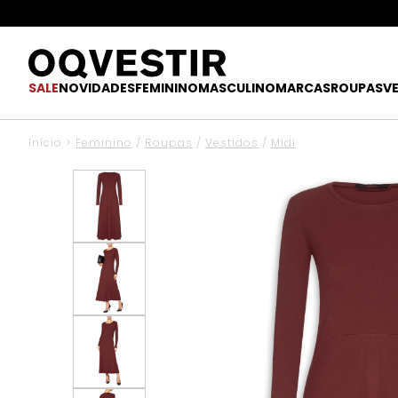
SALE
NOVIDADES
FEMININO
MASCULINO
MARCAS
ROUPAS
V
Início
>
Feminino
/
Roupas
/
Vestidos
/
Midi