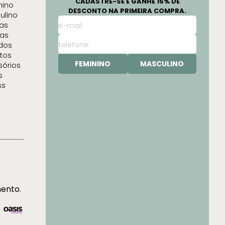
CADASTRE-SE E GANHE 15% DE
nino
DESCONTO NA PRIMEIRA COMPRA.
ulino
as
as
idos
tos
FEMININO
MASCULINO
sórios
s
ss
mento.