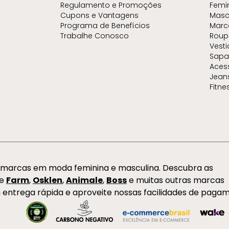
Regulamento e Promoções
Femi
Cupons e Vantagens
Masc
Programa de Benefícios
Marc
Trabalhe Conosco
Roup
Vest
Sapa
Aces
Jean
Fitne
s marcas em moda feminina e masculina. Descubra as
de
Farm
,
Osklen
,
Animale
,
Boss
e muitas outras marcas
 entrega rápida e aproveite nossas facilidades de paga