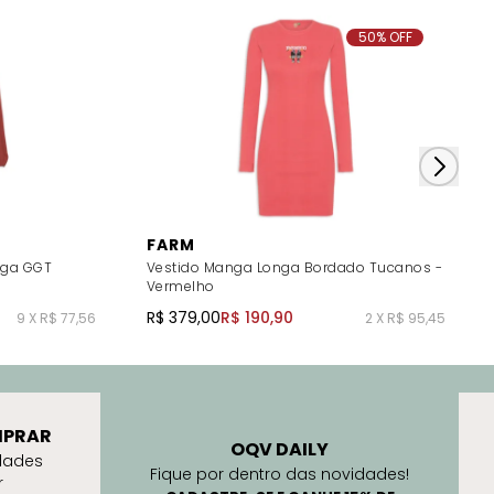
50% OFF
FARM
nga GGT
Vestido Manga Longa Bordado Tucanos -
Vermelho
R$ 379,00
R$ 190,90
9 X R$ 77,56
2 X R$ 95,45
PRAR
OQV DAILY
dades
Fique por dentro das novidades!
r