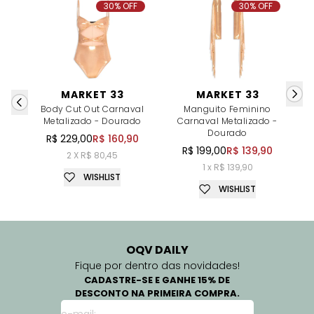
30% OFF
30% OFF
MARKET 33
MARKET 33
Body Cut Out Carnaval
Manguito Feminino
T
Metalizado - Dourado
Carnaval Metalizado -
Dourado
R$ 229,00
R$ 160,90
R$ 199,00
R$ 139,90
2 X R$ 80,45
1 x R$ 139,90
WISHLIST
WISHLIST
OQV DAILY
Fique por dentro das novidades!
CADASTRE-SE E GANHE 15% DE
DESCONTO NA PRIMEIRA COMPRA.