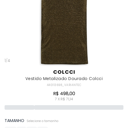
1
/
4
COLCCI
Vestido Metalizado Dourado Colcci
440113698_VARIANTEC
R$ 498,00
7 X R$ 71,14
TAMANHO
Selecione o tamanho