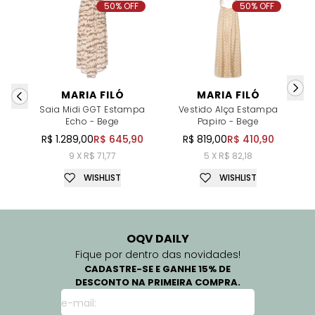
50% OFF
50% OFF
MARIA FILÓ
MARIA FILÓ
Saia Midi GGT Estampa
Vestido Alça Estampa
Echo - Bege
Papiro - Bege
R$ 1.289,00
R$ 645,90
R$ 819,00
R$ 410,90
9 X R$ 71,77
5 X R$ 82,18
WISHLIST
WISHLIST
OQV DAILY
Fique por dentro das novidades!
CADASTRE-SE E GANHE 15% DE
DESCONTO NA PRIMEIRA COMPRA.