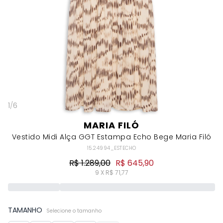
1
/
6
MARIA FILÓ
Vestido Midi Alça GGT Estampa Echo Bege Maria Filó
15.24994_ESTECHO
R$ 1.289,00
R$ 645,90
9 X R$ 71,77
TAMANHO
Selecione o tamanho