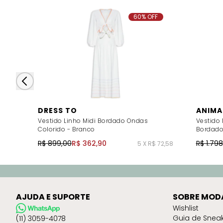
60% OFF
DRESS TO
ANIMA
Vestido Linho Midi Bordado Ondas
Vestido
Colorido - Branco
Bordado
R$ 899,00
R$ 362,90
R$ 1.79
5 X R$ 72,58
AJUDA E SUPORTE
SOBRE MOD
Wishlist
Guia de Snea
(11) 3059-4078