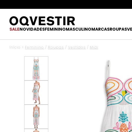
SALE
NOVIDADES
FEMININO
MASCULINO
MARCAS
ROUPAS
V
Início
>
Feminino
/
Roupas
/
Vestidos
/
Midi