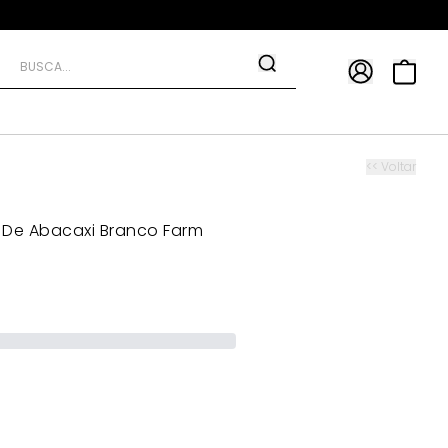
APP
9*
TRA10*
<< Voltar
 De Abacaxi Branco Farm