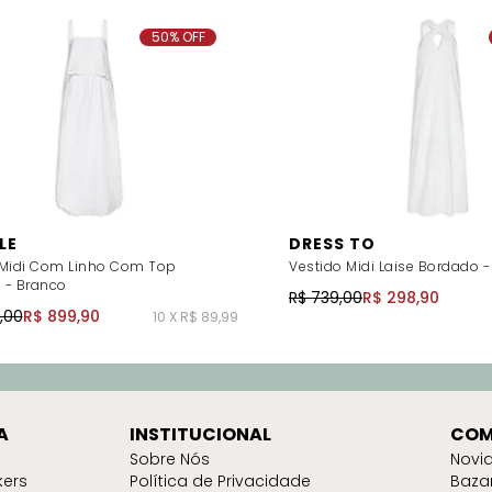
50% OFF
LE
DRESS TO
 Midi Com Linho Com Top
Vestido Midi Laise Bordado 
 - Branco
R$ 739,00
R$ 298,90
8,00
R$ 899,90
10 X R$ 89,99
A
INSTITUCIONAL
COM
Sobre Nós
Novi
kers
Política de Privacidade
Baza