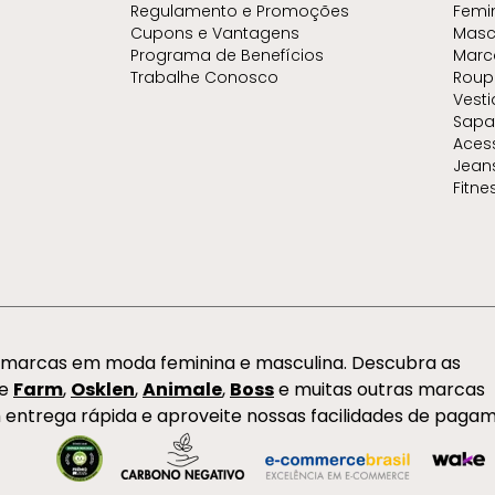
Regulamento e Promoções
Femi
Cupons e Vantagens
Masc
Programa de Benefícios
Marc
Trabalhe Conosco
Roup
Vest
Sapa
Aces
Jean
Fitne
s marcas em moda feminina e masculina. Descubra as
de
Farm
,
Osklen
,
Animale
,
Boss
e muitas outras marcas
 entrega rápida e aproveite nossas facilidades de paga