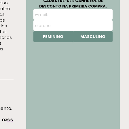
CADASTRE-SE E GANHE 15% DE
nino
DESCONTO NA PRIMEIRA COMPRA.
ulino
as
as
idos
tos
FEMININO
MASCULINO
sórios
s
ss
mento.