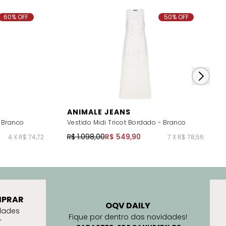
60% OFF
50% OFF
ANIMALE JEANS
- Branco
Vestido Midi Tricot Bordado - Branco
R$ 1.098,00
R$ 549,90
4 X R$ 74,72
7 X R$ 78,56
PRAR
OQV DAILY
dades
Fique por dentro das novidades!
r