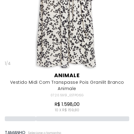
1
/
4
ANIMALE
Vestido Midi Com Transpasse Pois Granilit Branco
Animale
07.20.5951_ESTPOISG
R$ 1.598,00
10 X R$ 159,80
TAMANHO
Selecione o tamanho