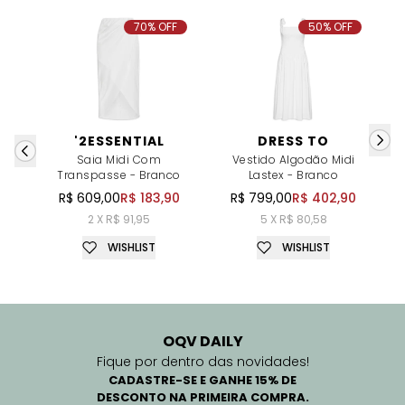
70% OFF
50% OFF
'2ESSENTIAL
DRESS TO
Saia Midi Com
Vestido Algodão Midi
Transpasse - Branco
Lastex - Branco
R$ 609,00
R$ 183,90
R$ 799,00
R$ 402,90
2 X R$ 91,95
5 X R$ 80,58
WISHLIST
WISHLIST
OQV DAILY
Fique por dentro das novidades!
CADASTRE-SE E GANHE 15% DE
DESCONTO NA PRIMEIRA COMPRA.