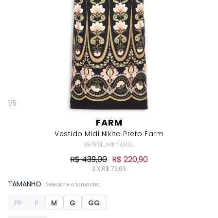
1
/
5
FARM
Vestido Midi Nikita Preto Farm
357974_NIKITAMAL
R$ 439,00
R$ 220,90
3 X R$ 73,63
TAMANHO
Selecione o tamanho
PP
P
M
G
GG