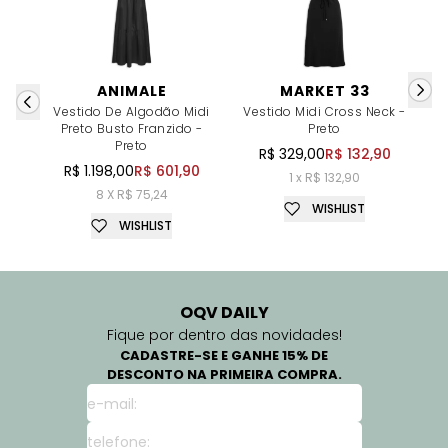
ANIMALE
MARKET 33
Vestido De Algodão Midi
Vestido Midi Cross Neck -
V
Preto Busto Franzido -
Preto
Preto
R$ 329,00
R$ 132,90
R$ 1.198,00
R$ 601,90
1 x R$ 132,90
8 X R$ 75,24
WISHLIST
WISHLIST
OQV DAILY
Fique por dentro das novidades!
CADASTRE-SE E GANHE 15% DE
DESCONTO NA PRIMEIRA COMPRA.