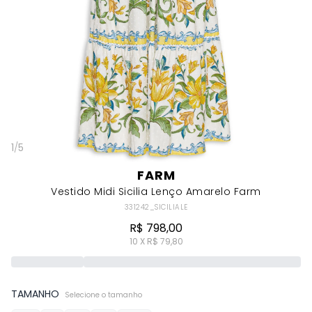
1
/
5
FARM
Vestido Midi Sicilia Lenço Amarelo Farm
331242_SICILIALE
R$ 798,00
10 X R$ 79,80
TAMANHO
Selecione o tamanho