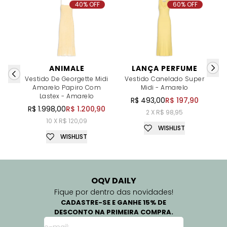
40% OFF
60% OFF
ANIMALE
LANÇA PERFUME
Vestido De Georgette Midi
Vestido Canelado Super
V
Amarelo Papiro Com
Midi - Amarelo
Lastex - Amarelo
R$ 493,00
R$ 197,90
R$ 1.998,00
R$ 1.200,90
2 X R$ 98,95
10 X R$ 120,09
WISHLIST
WISHLIST
OQV DAILY
Fique por dentro das novidades!
CADASTRE-SE E GANHE 15% DE
DESCONTO NA PRIMEIRA COMPRA.