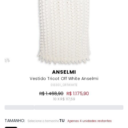
1
/
5
ANSELMI
Vestido Tricot Off White Anselmi
013301_OFFWHITE
R$ 1.468,90
R$ 1.175,90
10 X R$ 117,59
TAMANHO:
TU
Selecione o tamanho
Apenas 4 unidades restantes