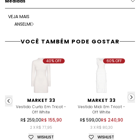
Medidas
VEJA MAIS
ANSELMI
VOCÊ TAMBÉM PODE GOSTAR
40% OFF
60% OFF
MARKET 33
MARKET 33
Vestido Curto Em Tricot -
Vestido Midi Em Tricot -
Off White
Off White
T
R$ 259,00
R$ 155,90
R$ 599,00
R$ 240,90
2 X R$ 77,95
3 X R$ 80,30
WISHLIST
WISHLIST