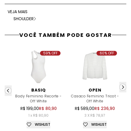
VEJA MAIS
SHOULDER
VOCÊ TAMBÉM PODE GOSTAR
59% OFF
60% OFF
BASIQ
OPEN
Body Feminino Recorte -
Casaco Feminino Tricot -
Off White
Off White
R$ 199,00
R$ 80,90
R$ 589,00
R$ 236,90
1 x R$ 80,90
3 X R$ 78,97
WISHLIST
WISHLIST