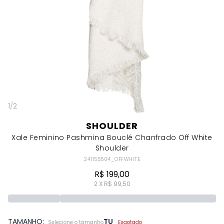
1
/
2
SHOULDER
Xale Feminino Pashmina Bouclé Chanfrado Off White
Shoulder
241155504_OFFWHITE
R$ 199,00
2 X R$ 99,50
TAMANHO:
TU
Selecione o tamanho
Esgotado