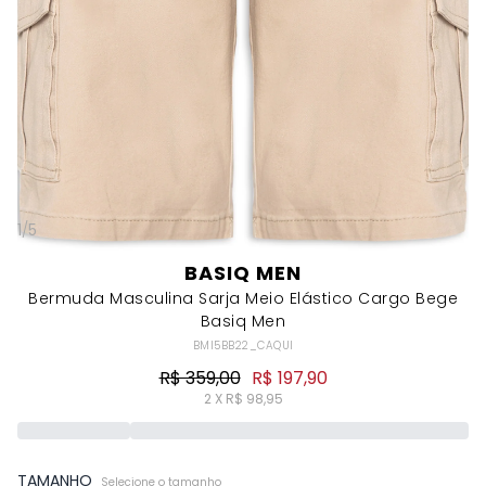
1
/
5
BASIQ MEN
Bermuda Masculina Sarja Meio Elástico Cargo Bege
Basiq Men
BMI5BB22_CAQUI
R$ 359,00
R$ 197,90
2 X R$ 98,95
TAMANHO
Selecione o tamanho