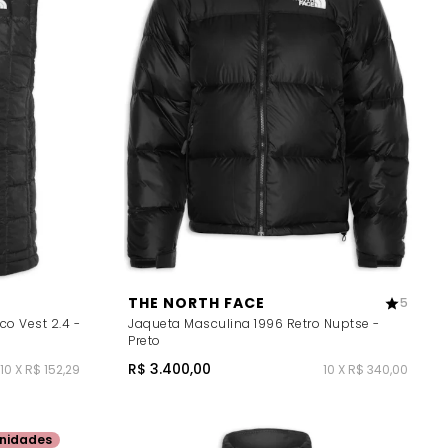
THE NORTH FACE
5
o Vest 2.4 -
Jaqueta Masculina 1996 Retro Nuptse -
Preto
R$ 3.400,00
10 X R$ 152,29
10 X R$ 340,00
nidades