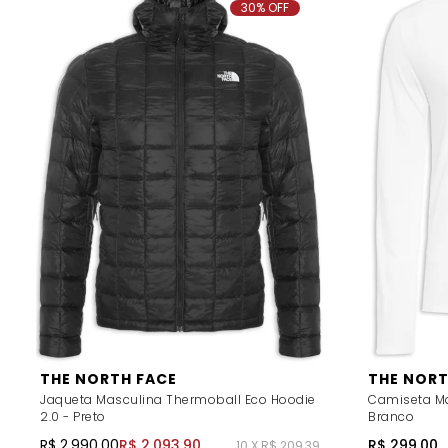
30% OFF
THE NORTH FACE
THE NORT
Jaqueta Masculina Thermoball Eco Hoodie
Camiseta Ma
2.0 - Preto
Branco
R$ 2.990,00
R$ 2.093,90
R$ 299,00
10 X R$ 209,39