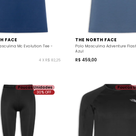
H FACE
THE NORTH FACE
sculina Mc Evolution Tee -
Polo Masculina Adventure Flas
Azul
R$ 459,00
4 X R$ 82,25
Poucas Unidades
Poucas U
30% OFF