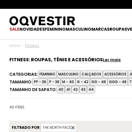
O UPGR
SALE
NOVIDADES
FEMININO
MASCULINO
MARCAS
ROUPAS
V
Início
>
Fitness
FITNESS: ROUPAS, TÊNIS E ACESSÓRIOS
Treinar, alongar, correr ou apenas incluir mais movimen
CATEGORIAS:
FEMININO
MASCULINO
CALÇADOS
ACESSÓRIOS
J
sustentação, tops estruturados, shorts práticos, jaquet
TAMANHO:
de secagem rápida garantem liberdade em qualquer treino
PP - 36
P - 38
M - 40
G - 42
GG - 46
GGG - 48
T
reconhecidas pelo design inovador e pela qualidade imp
TAMANHO DE SAPATO:
40
41
42
43
44
ousar, neutros para versatilidade e cortes modernos que 
40 ITENS
FILTRADO POR:
THE NORTH FACE