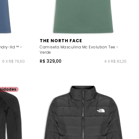
THE NORTH FACE
hdry-Xd ™ -
Camiseta Masculina Mc Evolution Tee -
Verde
R$ 329,00
6 X R$ 76,50
4 X R$ 82,25
nidades