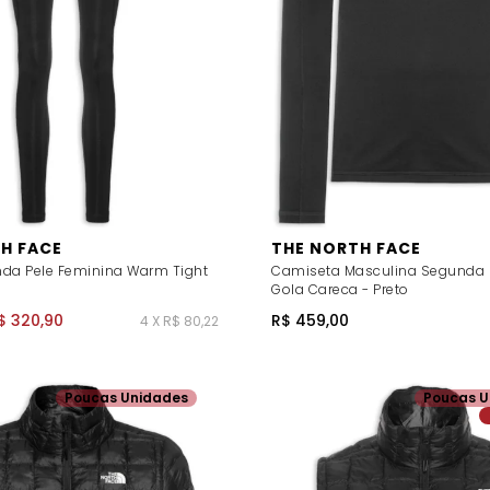
H FACE
THE NORTH FACE
da Pele Feminina Warm Tight
Camiseta Masculina Segunda 
Gola Careca - Preto
$ 320,90
R$ 459,00
4 X R$ 80,22
Poucas Unidades
Poucas U