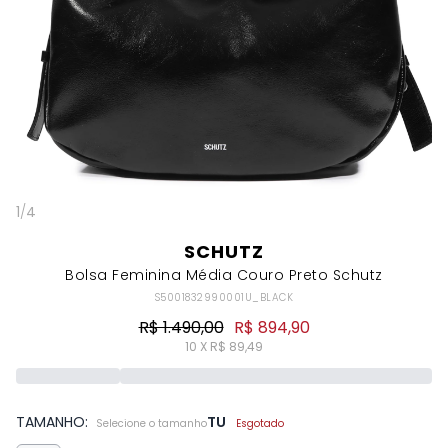
1
/
4
SCHUTZ
Bolsa Feminina Média Couro Preto Schutz
S5001832990001U_BLACK
R$ 1.490,00
R$ 894,90
10 X R$ 89,49
TAMANHO:
TU
Selecione o tamanho
Esgotado