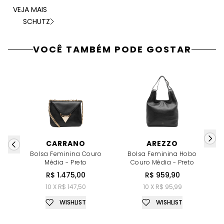
VEJA MAIS
SCHUTZ
VOCÊ TAMBÉM PODE GOSTAR
CARRANO
AREZZO
Bolsa Feminina Couro
Bolsa Feminina Hobo
Média - Preto
Couro Média - Preto
K
R$ 1.475,00
R$ 959,90
10 X R$ 147,50
10 X R$ 95,99
WISHLIST
WISHLIST