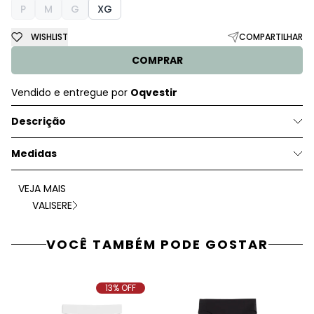
P
M
G
XG
WISHLIST
COMPARTILHAR
COMPRAR
Vendido e entregue por
Oqvestir
Descrição
Medidas
VEJA MAIS
VALISERE
VOCÊ TAMBÉM PODE GOSTAR
13% OFF