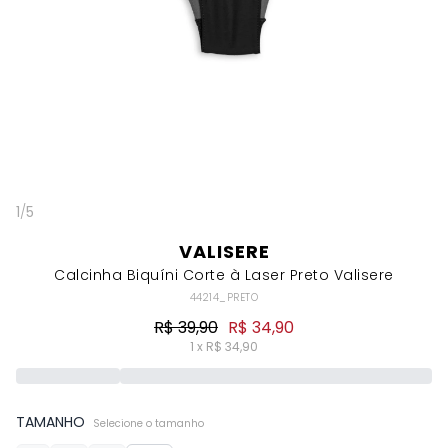
1
/
5
VALISERE
Calcinha Biquíni Corte à Laser Preto Valisere
44214_PRETO
R$ 39,90
R$ 34,90
1 x R$ 34,90
TAMANHO
Selecione o tamanho