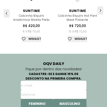
SUNTIME
SUNTIME
Calcinha Biquíni
Calcinha Biquíni Hot Pant
Anatômica Mirella Preta
Maat Pistache
R$ 420,00
R$ 720,00
6 X R$ 70,00
10 X R$ 72,00
WISHLIST
WISHLIST
OQV DAILY
Fique por dentro das novidades!
CADASTRE-SE E GANHE 15% DE
DESCONTO NA PRIMEIRA COMPRA.
FEMININO
MASCULINO