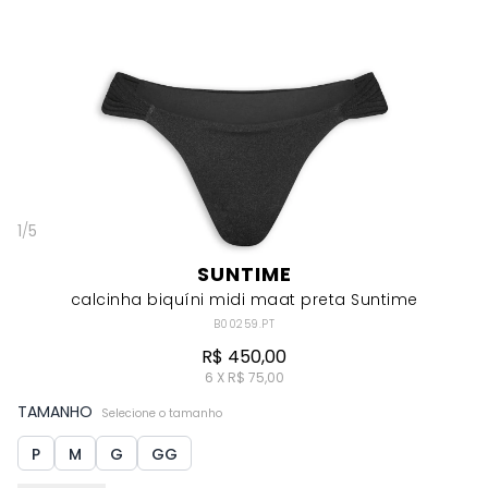
1
/
5
SUNTIME
calcinha biquíni midi maat preta Suntime
B00259.PT
R$ 450,00
6 X R$ 75,00
TAMANHO
Selecione o tamanho
P
M
G
GG