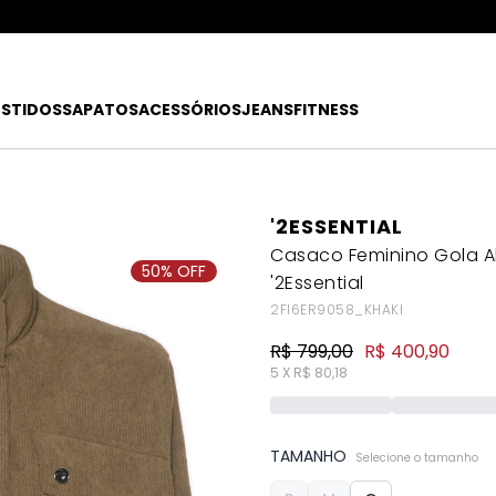
10% OFF EXTRA
ATÉ 80% OFF + 10% OFF EXTRA!
CUPOM: EXTRA10
FRETE
R$49
EX
ESTIDOS
SAPATOS
ACESSÓRIOS
JEANS
FITNESS
'2ESSENTIAL
Casaco Feminino Gola A
50% OFF
'2Essential
2FI6ER9058_KHAKI
R$ 799,00
R$ 400,90
5 X R$ 80,18
TAMANHO
Selecione o tamanho