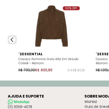
50% OFF
'2ESSENTIAL
'2ESS
Casaco Feminino Gola Alta Em Veludo
Casaco 
Cotelê - Marrom
Marrom
R$ 799,00
R$ 400,90
R$ 1.019
5 X R$ 80,18
AJUDA E SUPORTE
SOBRE MOD
Wishlist
Guia de Snea
(11) 3059-4078