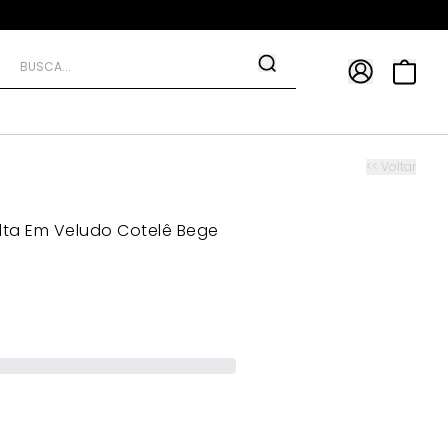
APP
9*
TRA10*
<< Voltar
lta Em Veludo Cotelê Bege