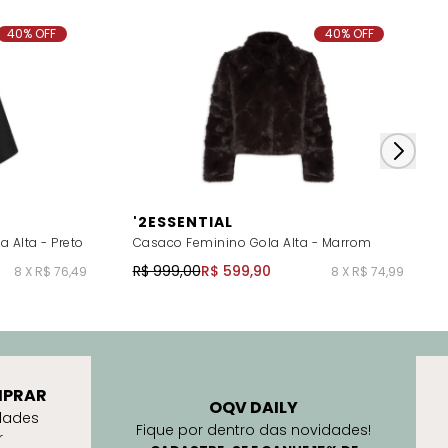
40% OFF
40% OFF
'2ESSENTIAL
 Alta - Preto
Casaco Feminino Gola Alta - Marrom
R$ 999,00
R$ 599,90
8 X R$ 76,49
8 X R$ 74,99
PRAR
OQV DAILY
dades
Fique por dentro das novidades!
r