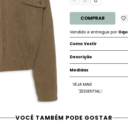
P
M
G
COMPRAR
Vendido e entregue por
Oqve
Como Vestir
Descrição
Medidas
VEJA MAIS
'2ESSENTIAL
VOCÊ TAMBÉM PODE GOSTAR