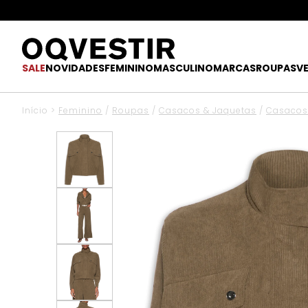
SALE
NOVIDADES
FEMININO
MASCULINO
MARCAS
ROUPAS
V
Início
>
Feminino
/
Roupas
/
Casacos & Jaquetas
/
Casacos