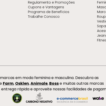
Regulamento e Promoções
Femi
Cupons e Vantagens
Masc
Programa de Benefícios
Marc
Trabalhe Conosco
Roup
Vest
Sapa
Aces
Jean
Fitne
s marcas em moda feminina e masculina. Descubra as
de
Farm
,
Osklen
,
Animale
,
Boss
e muitas outras marcas
 entrega rápida e aproveite nossas facilidades de paga