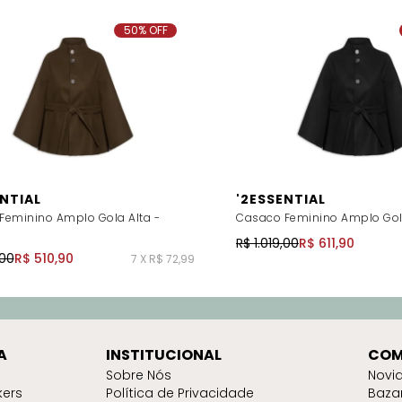
50% OFF
ENTIAL
'2ESSENTIAL
Feminino Amplo Gola Alta -
Casaco Feminino Amplo Gola
R$ 1.019,00
R$ 611,90
,00
R$ 510,90
7 X R$ 72,99
A
INSTITUCIONAL
COM
Sobre Nós
Novi
kers
Política de Privacidade
Baza