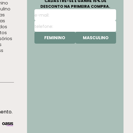
CADASTRE-SE E GANHE 15% DE
nino
DESCONTO NA PRIMEIRA COMPRA.
ulino
as
as
idos
tos
FEMININO
MASCULINO
sórios
s
ss
mento.