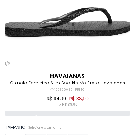
1
/
6
HAVAIANAS
Chinelo Feminino Slim Sparkle Me Preto Havaianas
41460930090_PRETO
R$ 94,99
R$ 38,90
1 x R$ 38,90
TAMANHO
Selecione o tamanho