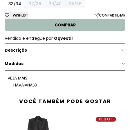
33/34
37/38
39/40
35/36
WISHLIST
COMPARTILHAR
COMPRAR
Vendido e entregue por
Oqvestir
Descrição
Medidas
VEJA MAIS
HAVAIANAS
VOCÊ TAMBÉM PODE GOSTAR
60% OFF