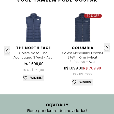
30% OFF
THE NORTH FACE
COLUMBIA
Colete Masculino
Colete Masculino Powder
C
Aconcagua 3 Vest - Azul
Lite™ II Omni-Heat
Reflective - Azul
R$ 1.699,00
R$ 1.099,00
R$ 769,90
10 X R$ 169,90
10 X R$ 76,99
WISHLIST
WISHLIST
OQV DAILY
Fique por dentro das novidades!