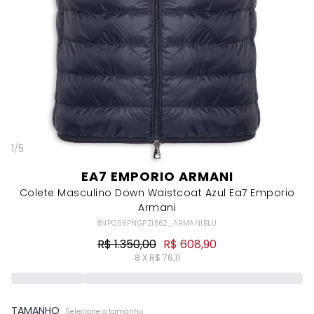
1
/
5
EA7 EMPORIO ARMANI
Colete Masculino Down Waistcoat Azul Ea7 Emporio
Armani
8NPQ06PNGPZ1562_ARMANIBLU
R$ 1.350,00
R$ 608,90
8 X R$ 76,11
TAMANHO
Selecione o tamanho