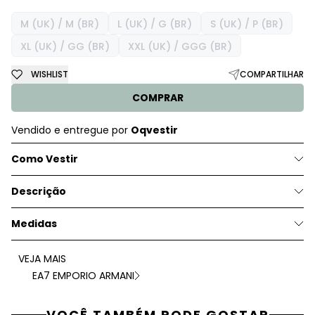
M (UK) / M (BR)
L (UK) / G (BR)
S (UK) / P (BR)
XL (UK) / GG (BR)
XXL (UK) / GGG (BR)
WISHLIST
COMPARTILHAR
COMPRAR
Vendido e entregue por
Oqvestir
Como Vestir
Descrição
Medidas
VEJA MAIS
EA7 EMPORIO ARMANI
VOCÊ TAMBÉM PODE GOSTAR