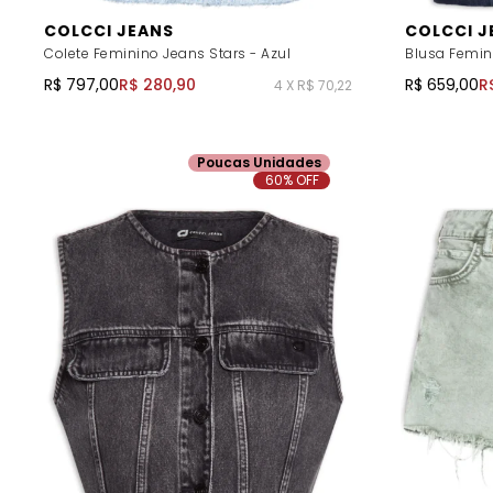
COLCCI JEANS
COLCCI J
Colete Feminino Jeans Stars - Azul
Blusa Femin
R$ 797,00
R$ 280,90
R$ 659,00
R
4 X R$ 70,22
Poucas Unidades
60% OFF