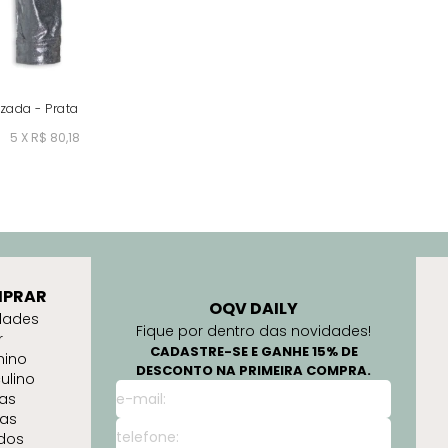
zada - Prata
5 X R$ 80,18
PRAR
OQV DAILY
dades
Fique por dentro das novidades!
r
CADASTRE-SE E GANHE 15% DE
nino
DESCONTO NA PRIMEIRA COMPRA.
ulino
as
as
idos