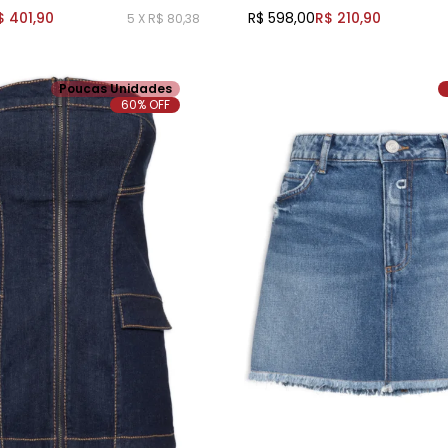
$ 401,90
R$ 598,00
R$ 210,90
5 X R$ 80,38
Poucas Unidades
60% OFF