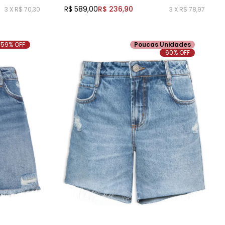
R$ 589,00
R$ 236,90
3 X R$ 70,30
3 X R$ 78,97
59% OFF
Poucas Unidades
60% OFF