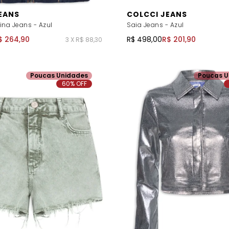
EANS
COLCCI JEANS
ina Jeans - Azul
Saia Jeans - Azul
$ 264,90
R$ 498,00
R$ 201,90
3 X R$ 88,30
Poucas Unidades
Poucas U
60% OFF