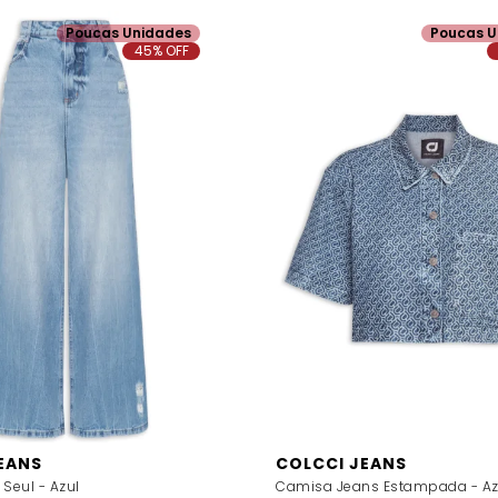
Poucas Unidades
Poucas U
45% OFF
EANS
COLCCI JEANS
Seul - Azul
Camisa Jeans Estampada - Az