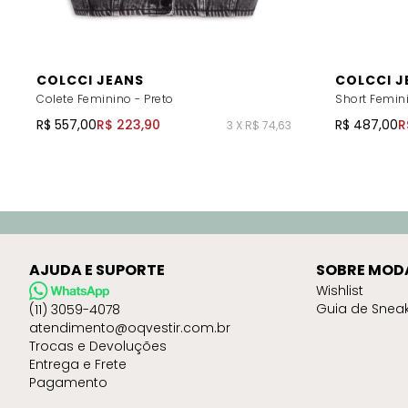
COLCCI JEANS
COLCCI J
Colete Feminino - Preto
Short Femin
R$ 557,00
R$ 223,90
R$ 487,00
R
3 X R$ 74,63
AJUDA E SUPORTE
SOBRE MOD
Wishlist
Guia de Snea
(11) 3059-4078
atendimento@oqvestir.com.br
Trocas e Devoluções
Entrega e Frete
Pagamento