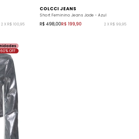
COLCCI JEANS
Short Feminino Jeans Jade - Azul
R$ 498,00
R$ 199,90
2 X R$ 100,95
2 X R$ 99,95
nidades
60% OFF