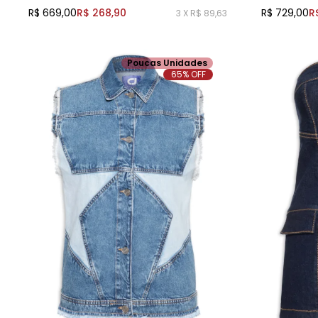
R$ 669,00
R$ 268,90
R$ 729,00
R
3 X R$ 89,63
Poucas Unidades
65% OFF