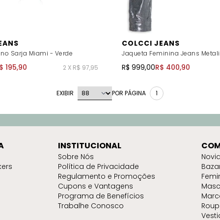
EANS
COLCCI JEANS
ino Sarja Miami - Verde
Jaqueta Feminina Jeans Metali
$ 195,90
R$ 999,00
R$ 400,90
2 X R$ 97,95
EXIBIR
POR PÁGINA
1
A
INSTITUCIONAL
COM
Sobre Nós
Novi
kers
Política de Privacidade
Baza
Regulamento e Promoções
Femi
Cupons e Vantagens
Masc
Programa de Benefícios
Marc
Trabalhe Conosco
Roup
Vest