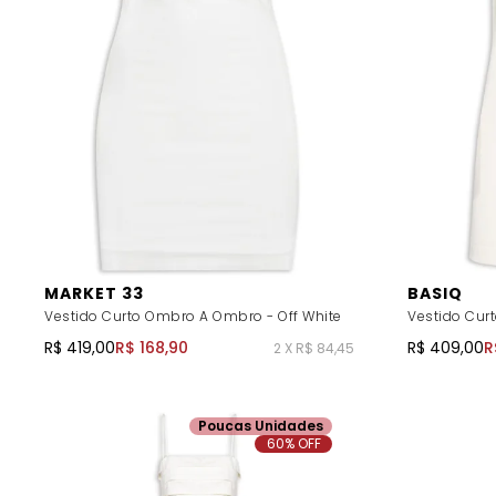
MARKET 33
BASIQ
Vestido Curto Ombro A Ombro - Off White
Vestido Curt
R$ 419,00
R$ 168,90
R$ 409,00
R
2 X R$ 84,45
Poucas Unidades
60% OFF