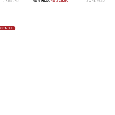
R$ 499,00
R$ 228,90
7 X R$ 74,41
3 X R$ 76,30
60% OFF