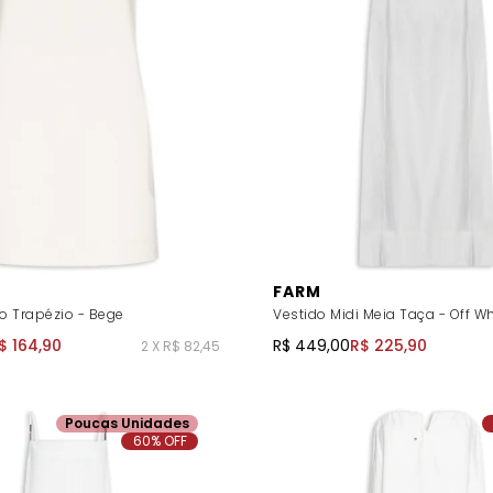
FARM
o Trapézio - Bege
Vestido Midi Meia Taça - Off Wh
$ 164,90
R$ 449,00
R$ 225,90
2 X R$ 82,45
Poucas Unidades
60% OFF