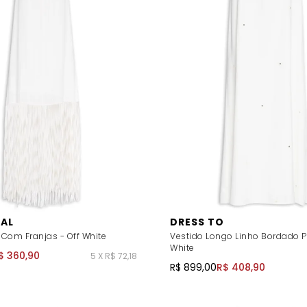
IAL
DRESS TO
 Com Franjas - Off White
Vestido Longo Linho Bordado Pa
White
$ 360,90
5 X R$ 72,18
R$ 899,00
R$ 408,90