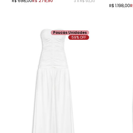
R$ 698,00
R$ 279,90
3 X R$ 93,30
R$ 1.198,00
R
Poucas Unidades
59% OFF