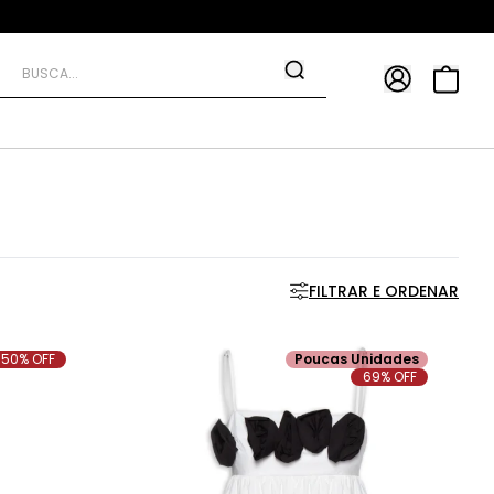
APP
9*
TRA10*
FILTRAR E ORDENAR
50% OFF
Poucas Unidades
69% OFF