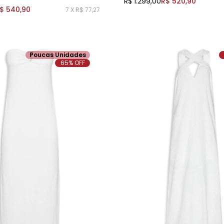
R$ 1.299,00
R$ 520,90
$ 540,90
7 X R$ 77,27
Poucas Unidades
65% OFF