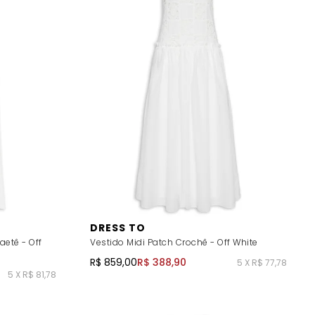
DRESS TO
etê - Off
Vestido Midi Patch Crochê - Off White
R$ 859,00
R$ 388,90
5 X R$ 77,78
5 X R$ 81,78