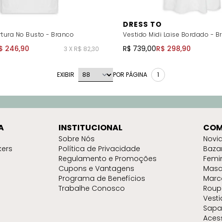
DRESS TO
rtura No Busto - Branco
Vestido Midi Laise Bordado - B
$ 246,90
R$ 739,00
R$ 298,90
3 X R$ 82,30
EXIBIR
POR PÁGINA
1
A
INSTITUCIONAL
COM
Sobre Nós
Novi
kers
Política de Privacidade
Baza
Regulamento e Promoções
Femi
Cupons e Vantagens
Masc
Programa de Benefícios
Marc
Trabalhe Conosco
Roup
Vest
Sapa
Aces