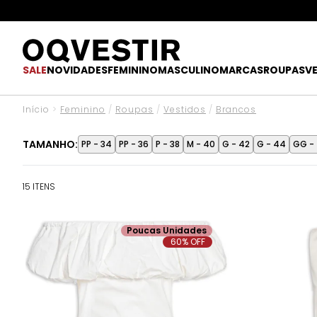
SALE
NOVIDADES
FEMININO
MASCULINO
MARCAS
ROUPAS
V
Início
>
Feminino
/
Roupas
/
Vestidos
/
Brancos
TAMANHO:
PP - 34
PP - 36
P - 38
M - 40
G - 42
G - 44
GG -
15 ITENS
Poucas Unidades
60% OFF