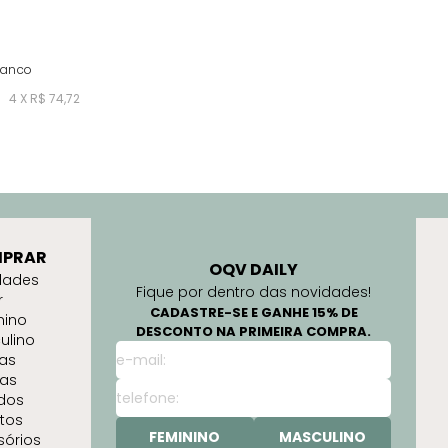
ranco
4 X R$ 74,72
PRAR
OQV DAILY
dades
Fique por dentro das novidades!
r
CADASTRE-SE E GANHE 15% DE
nino
DESCONTO NA PRIMEIRA COMPRA.
ulino
as
as
idos
tos
FEMININO
MASCULINO
sórios