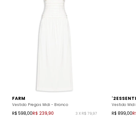
FARM
'2ESSENT
Vestido Pregas Midi - Branco
Vestido Midi
R$ 598,00
R$ 239,90
R$ 899,00
R
3 X R$ 79,97