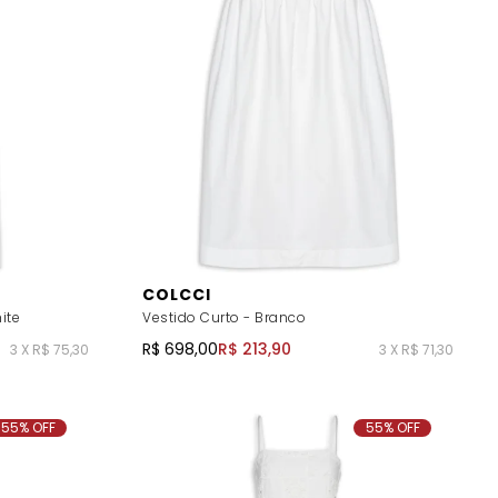
COLCCI
ite
Vestido Curto - Branco
R$ 698,00
R$ 213,90
3 X R$ 75,30
3 X R$ 71,30
55% OFF
55% OFF