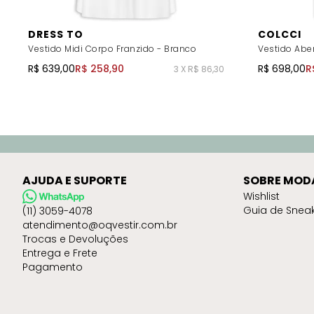
DRESS TO
COLCCI
Vestido Midi Corpo Franzido - Branco
Vestido Abe
R$ 639,00
R$ 258,90
R$ 698,00
R
3 X R$ 86,30
AJUDA E SUPORTE
SOBRE MOD
Wishlist
Guia de Snea
(11) 3059-4078
atendimento@oqvestir.com.br
Trocas e Devoluções
Entrega e Frete
Pagamento