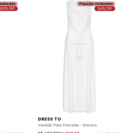
nidades
Poucas Unidades
60% OFF
54% OFF
DRESS TO
Vestido Pala Franzida - Branco