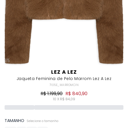
1
/
5
LEZ A LEZ
Jaqueta Feminina de Pelo Marrom Lez A Lez
7105E_MARROMCIN
R$ 1.199,90
R$ 840,90
10 X R$ 84,09
TAMANHO
Selecione o tamanho