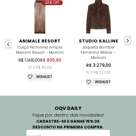
30% OFF
ANIMALE RESORT
STUDIO KALLINE
Calça Feminina Ampla
Jaqueta Bomber
Marrom Resort - Marrom
Feminina Willow –
Marrom
R$ 1.148,00
R$ 805,90
R$ 3.279,00
10 X R$ 80,59
10 X R$ 327,90
WISHLIST
WISHLIST
OQV DAILY
Fique por dentro das novidades!
CADASTRE-SE E GANHE 15% DE
DESCONTO NA PRIMEIRA COMPRA.