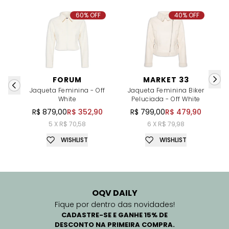
60% OFF
40% OFF
FORUM
MARKET 33
Jaqueta Feminina - Off
Jaqueta Feminina Biker
J
White
Peluciada - Off White
R$ 879,00
R$ 352,90
R$ 799,00
R$ 479,90
5 X R$ 70,58
6 X R$ 79,98
WISHLIST
WISHLIST
OQV DAILY
Fique por dentro das novidades!
CADASTRE-SE E GANHE 15% DE
DESCONTO NA PRIMEIRA COMPRA.