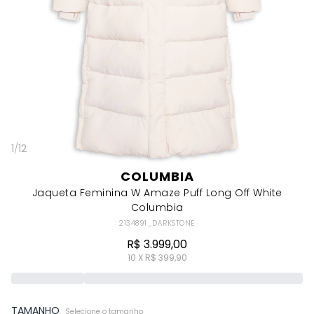
1
/
12
COLUMBIA
Jaqueta Feminina W Amaze Puff Long Off White
Columbia
2134891_DARKSTONE
R$ 3.999,00
10 X R$ 399,90
TAMANHO
Selecione o tamanho