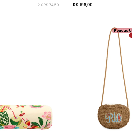
R$ 198,00
2 X R$ 74,50
Poucas U