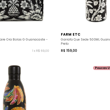
FARM ETC
aire Ora Bolas G Guanacaste -
Garrafa Que Sede 500ML Guan
Preto
R$ 159,00
1 x R$ 69,00
Poucas U