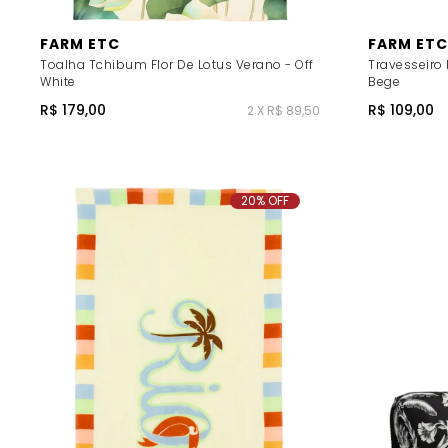
FARM ETC
FARM ETC
Toalha Tchibum Flor De Lotus Verano - Off
Travesseiro
White
Bege
R$ 179,00
R$ 109,00
2 X R$ 89,50
20% OFF