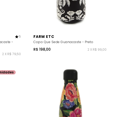
FARM ETC
5
acaste -
Copo Que Sede Guanacaste - Preto
R$ 198,00
2 X R$ 99,00
2 X R$ 79,50
nidades