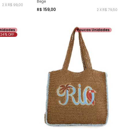
Bege
2 X R$ 99,00
R$ 159,00
2 X R$ 79,50
nidades
Poucas Unidades
24% OFF