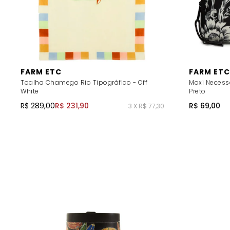
FARM ETC
FARM ETC
Toalha Chamego Rio Tipográfico - Off
Maxi Necess
White
Preto
R$ 289,00
R$ 231,90
R$ 69,00
3 X R$ 77,30