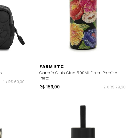
FARM ETC
o
Garrafa Glub Glub 500ML Floral Paraíso -
Preto
1 x R$ 69,00
R$ 159,00
2 X R$ 79,50