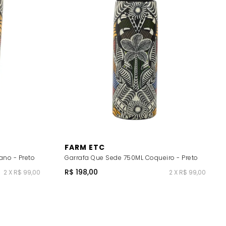
FARM ETC
ano - Preto
Garrafa Que Sede 750ML Coqueiro - Preto
R$ 198,00
2 X R$ 99,00
2 X R$ 99,00