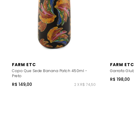
FARM ETC
FARM ETC
Copo Que Sede Banana Patch 450ml -
Garrafa Glub
Preto
R$ 198,00
R$ 149,00
2 X R$ 74,50