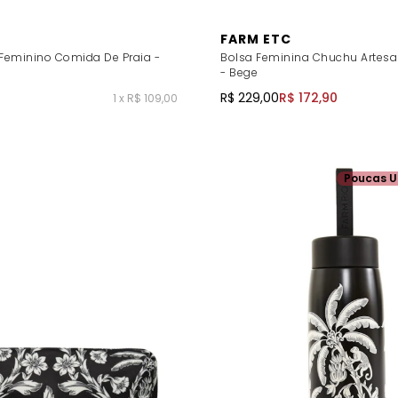
FARM ETC
 Feminino Comida De Praia -
Bolsa Feminina Chuchu Artesan
- Bege
R$ 229,00
R$ 172,90
1 x R$ 109,00
Poucas U