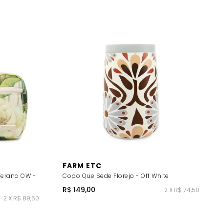
FARM ETC
Verano OW -
Copo Que Sede Florejo - Off White
R$ 149,00
2 X R$ 74,50
2 X R$ 89,50