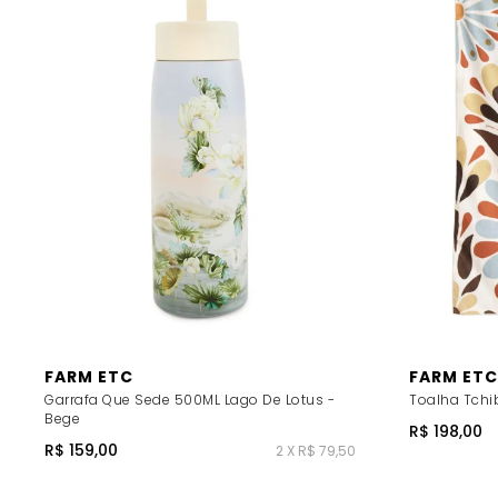
FARM ETC
FARM ETC
Garrafa Que Sede 500ML Lago De Lotus -
Toalha Tchi
Bege
R$ 198,00
R$ 159,00
2 X R$ 79,50