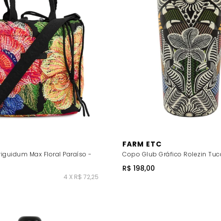
FARM ETC
riguidum Max Floral Paraíso -
Copo Glub Gráfico Rolezin Tuc
R$ 198,00
4 X R$ 72,25