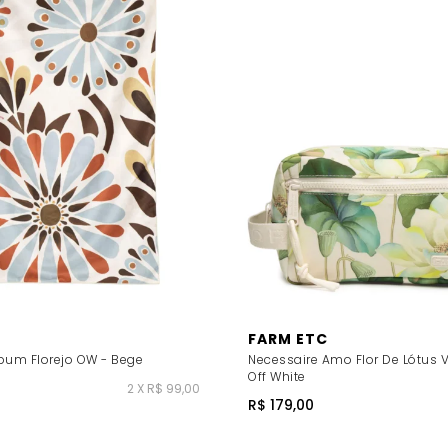
FARM ETC
bum Florejo OW - Bege
Necessaire Amo Flor De Lótus 
Off White
2 X R$ 99,00
R$ 179,00