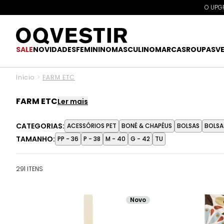
O UPGR
SALE
NOVIDADES
FEMININO
MASCULINO
MARCAS
ROUPAS
V
Início
>
FARM ETC
FARM ETC
Ler mais
A alma vibrante da FARM agora também vive nos detalhes.
CATEGORIAS:
ACESSÓRIOS PET
BONÉ & CHAPÉUS
BOLSAS
BOLSA
São acessórios, itens de lifestyle e pequenos desejos 
TAMANHO:
PP - 36
P - 38
M - 40
G - 42
TU
291 ITENS
Novo