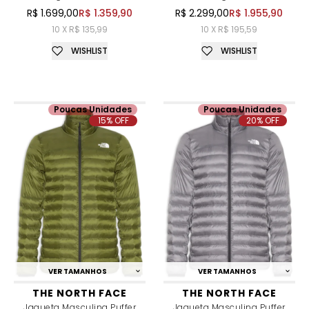
R$ 1.699,00
R$ 1.359,90
R$ 2.299,00
R$ 1.955,90
10 X R$ 135,99
10 X R$ 195,59
WISHLIST
WISHLIST
Poucas Unidades
Poucas Unidades
15% OFF
20% OFF
VER TAMANHOS
VER TAMANHOS
THE NORTH FACE
THE NORTH FACE
Jaqueta Masculina Puffer
Jaqueta Masculina Puffer