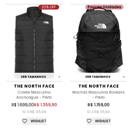
20% OFF
Poucas Unidades
VER TAMANHOS
VER TAMANHOS
THE NORTH FACE
THE NORTH FACE
Colete Masculino
Mochila Masculina Borealis
Aconcagua - Preto
- Preto
R$ 1.699,00
R$ 1.359,90
R$ 1.159,00
10 X R$ 135,99
10 X R$ 115,90
WISHLIST
WISHLIST