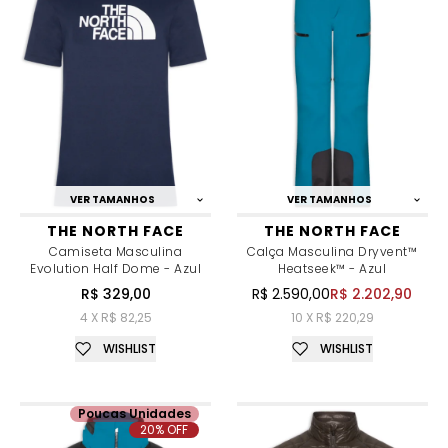
VER TAMANHOS
VER TAMANHOS
THE NORTH FACE
THE NORTH FACE
Camiseta Masculina
Calça Masculina Dryvent™
Evolution Half Dome - Azul
Heatseek™ - Azul
R$ 329,00
R$ 2.590,00
R$ 2.202,90
4 X R$ 82,25
10 X R$ 220,29
WISHLIST
WISHLIST
Poucas Unidades
20% OFF