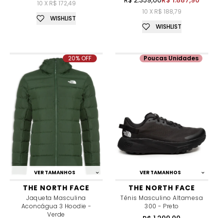
R$ 2.359,00
R$ 1.887,90
10 X R$ 172,49
10 X R$ 188,79
WISHLIST
WISHLIST
20% OFF
Poucas Unidades
VER TAMANHOS
VER TAMANHOS
THE NORTH FACE
THE NORTH FACE
Jaqueta Masculina
Tênis Masculino Altamesa
Aconcágua 3 Hoodie -
300 - Preto
Verde