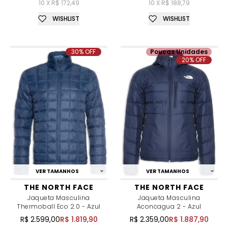
10 X R$ 172,49
10 X R$ 188,79
WISHLIST
WISHLIST
30% OFF
Poucas Unidades
20% OFF
VER TAMANHOS
VER TAMANHOS
THE NORTH FACE
THE NORTH FACE
Jaqueta Masculina
Jaqueta Masculina
Thermoball Eco 2.0 - Azul
Aconcagua 2 - Azul
R$ 2.599,00
R$ 1.819,90
R$ 2.359,00
R$ 1.887,90