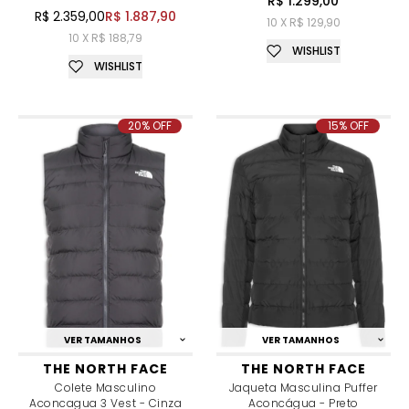
R$ 1.299,00
R$ 2.359,00
R$ 1.887,90
10 X R$ 129,90
10 X R$ 188,79
WISHLIST
WISHLIST
20% OFF
15% OFF
VER TAMANHOS
VER TAMANHOS
THE NORTH FACE
THE NORTH FACE
Colete Masculino
Jaqueta Masculina Puffer
Aconcagua 3 Vest - Cinza
Aconcágua - Preto