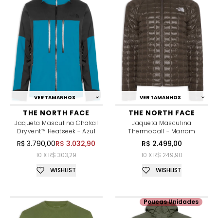
VER TAMANHOS
VER TAMANHOS
THE NORTH FACE
THE NORTH FACE
Jaqueta Masculina Chakal
Jaqueta Masculina
Dryvent™ Heatseek - Azul
Thermoball - Marrom
R$ 3.790,00
R$ 3.032,90
R$ 2.499,00
10 X R$ 303,29
10 X R$ 249,90
WISHLIST
WISHLIST
Poucas Unidades