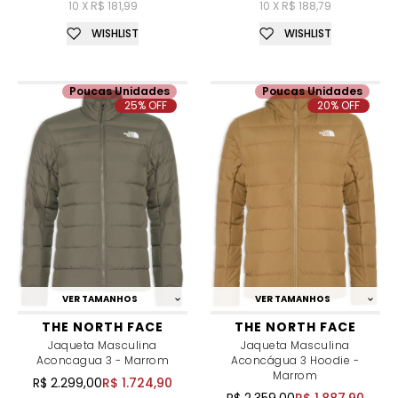
10 X R$ 181,99
10 X R$ 188,79
WISHLIST
WISHLIST
Poucas Unidades
Poucas Unidades
25% OFF
20% OFF
VER TAMANHOS
VER TAMANHOS
THE NORTH FACE
THE NORTH FACE
Jaqueta Masculina
Jaqueta Masculina
Aconcagua 3 - Marrom
Aconcágua 3 Hoodie -
Marrom
R$ 2.299,00
R$ 1.724,90