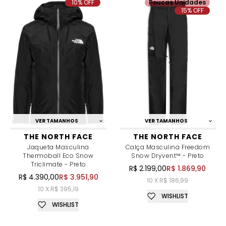
10% OFF
Poucas Unidades
15% OFF
VER TAMANHOS
VER TAMANHOS
THE NORTH FACE
THE NORTH FACE
Jaqueta Masculina
Calça Masculina Freedom
Thermoball Eco Snow
Snow Dryvent™ - Preto
Triclimate - Preto
R$ 2.199,00
R$ 1.869,90
R$ 4.390,00
R$ 3.951,90
10 X R$ 186,99
10 X R$ 395,19
WISHLIST
WISHLIST