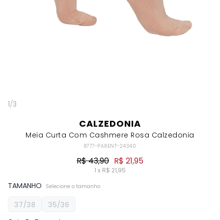
1
/
3
CALZEDONIA
Meia Curta Com Cashmere Rosa Calzedonia
8777-PARENT-24340
R$ 43,90
R$ 21,95
1 x R$ 21,95
TAMANHO
Selecione o tamanho
37/38
35/36