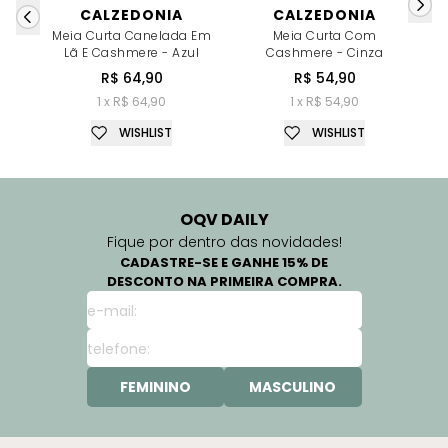
CALZEDONIA
CALZEDONIA
Meia Curta Canelada Em
Meia Curta Com
Lã E Cashmere - Azul
Cashmere - Cinza
R$ 64,90
R$ 54,90
1 x R$ 64,90
1 x R$ 54,90
WISHLIST
WISHLIST
OQV DAILY
Fique por dentro das novidades!
CADASTRE-SE E GANHE 15% DE
DESCONTO NA PRIMEIRA COMPRA.
FEMININO
MASCULINO