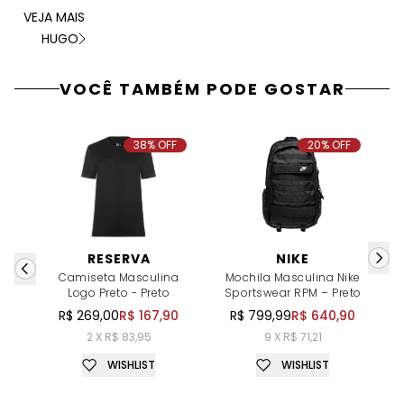
VEJA MAIS
HUGO
VOCÊ TAMBÉM PODE GOSTAR
38% OFF
20% OFF
RESERVA
NIKE
Camiseta Masculina
Mochila Masculina Nike
Logo Preto - Preto
Sportswear RPM – Preto
R$ 269,00
R$ 167,90
R$ 799,99
R$ 640,90
2 X R$ 83,95
9 X R$ 71,21
WISHLIST
WISHLIST