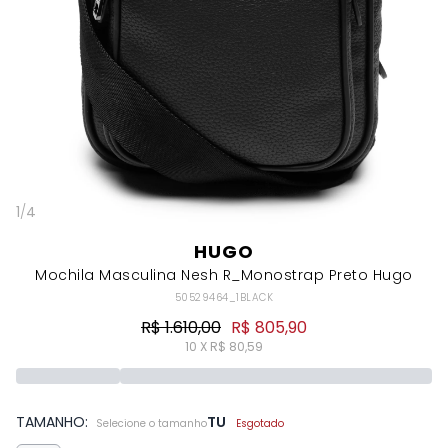
1
/
4
HUGO
Mochila Masculina Nesh R_Monostrap Preto Hugo
50529464_1BLACK
R$ 1.610,00
R$ 805,90
10 X R$ 80,59
TAMANHO:
TU
Selecione o tamanho
Esgotado