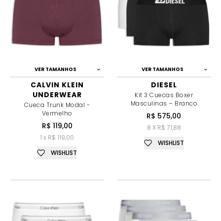
VER TAMANHOS
VER TAMANHOS
CALVIN KLEIN
DIESEL
UNDERWEAR
Kit 3 Cuecas Boxer
Masculinas – Branco
Cueca Trunk Modal -
Vermelho
R$ 575,00
R$ 119,00
8 X R$ 71,88
1 x R$ 119,00
WISHLIST
WISHLIST