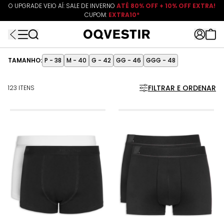
O UPGRADE VEIO AÍ: SALE DE INVERNO
ATÉ 80% OFF + 10% OFF EXTRA!
CUPOM:
FRETEAPP
R$499*
EXTRA10*
TAMANHO:
P - 38
M - 40
G - 42
GG - 46
GGG - 48
FILTRAR E ORDENAR
123 ITENS