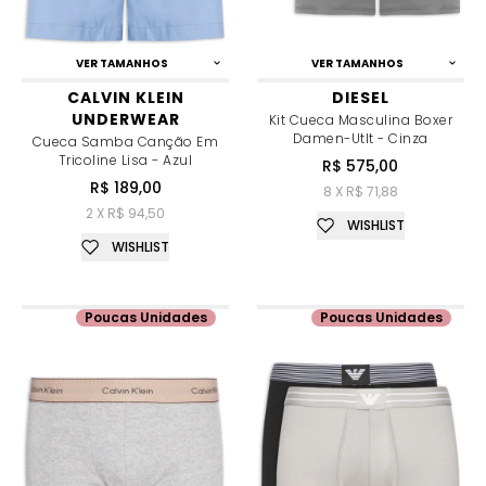
VER TAMANHOS
VER TAMANHOS
CALVIN KLEIN
DIESEL
UNDERWEAR
Kit Cueca Masculina Boxer
Damen-Utlt - Cinza
Cueca Samba Canção Em
Tricoline Lisa - Azul
R$ 575,00
R$ 189,00
8 X R$ 71,88
2 X R$ 94,50
WISHLIST
WISHLIST
Poucas Unidades
Poucas Unidades