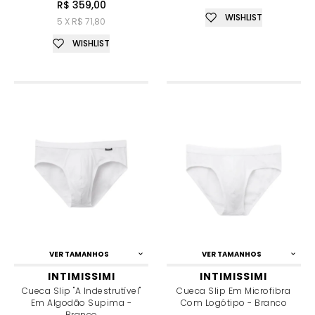
R$ 359,00
WISHLIST
5 X R$ 71,80
WISHLIST
VER TAMANHOS
VER TAMANHOS
INTIMISSIMI
INTIMISSIMI
Cueca Slip "a Indestrutível"
Cueca Slip Em Microfibra
Em Algodão Supima -
Com Logótipo - Branco
Branco