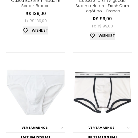
Cueca Boxer Em Modal E
Cueca Slip Em Algodão
Seda - Branco
Supima Natural Fresh Com
Logótipo - Branco
R$ 139,00
R$ 99,00
1 x R$ 139,00
1 x R$ 99,00
WISHLIST
WISHLIST
VER TAMANHOS
VER TAMANHOS
INTIMISSIMI
INTIMISSIMI