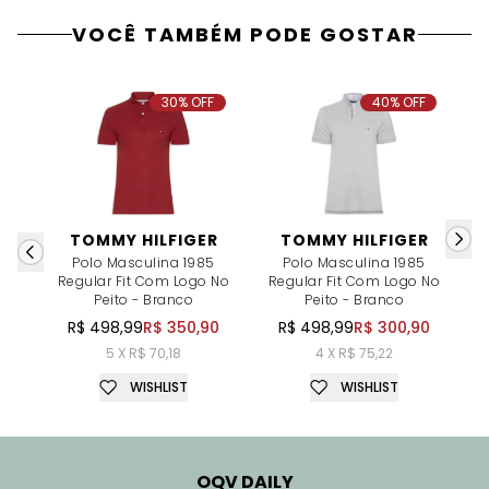
VOCÊ TAMBÉM PODE GOSTAR
30% OFF
40% OFF
TOMMY HILFIGER
TOMMY HILFIGER
Polo Masculina 1985
Polo Masculina 1985
Regular Fit Com Logo No
Regular Fit Com Logo No
R
Peito - Branco
Peito - Branco
R$ 498,99
R$ 350,90
R$ 498,99
R$ 300,90
5 X R$ 70,18
4 X R$ 75,22
WISHLIST
WISHLIST
OQV DAILY