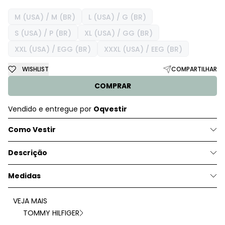
M (USA) / M (BR)
L (USA) / G (BR)
S (USA) / P (BR)
XL (USA) / GG (BR)
XXL (USA) / EGG (BR)
XXXL (USA) / EEG (BR)
WISHLIST
COMPARTILHAR
COMPRAR
Vendido e entregue por
Oqvestir
Como Vestir
Descrição
Medidas
VEJA MAIS
TOMMY HILFIGER