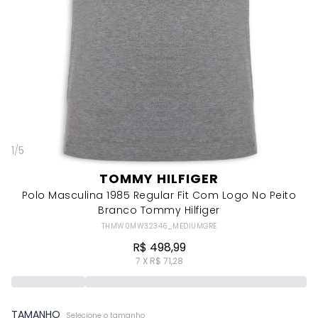
1
/
5
TOMMY HILFIGER
Polo Masculina 1985 Regular Fit Com Logo No Peito
Branco Tommy Hilfiger
THMW0MW32346_MEDIUMGRE
R$ 498,99
7 X R$ 71,28
TAMANHO
Selecione o tamanho