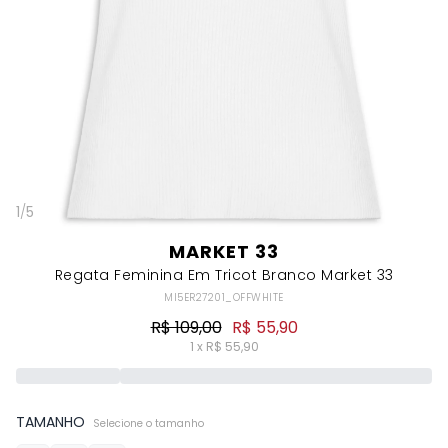
1
/
5
MARKET 33
Regata Feminina Em Tricot Branco Market 33
MI5ER27201_OFFWHITE
R$ 109,00
R$ 55,90
1 x R$ 55,90
TAMANHO
Selecione o tamanho