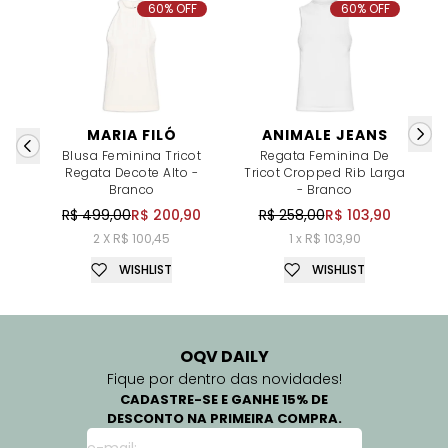
60% OFF
60% OFF
MARIA FILÓ
ANIMALE JEANS
Blusa Feminina Tricot
Regata Feminina De
Regata Decote Alto -
Tricot Cropped Rib Larga
D
Branco
- Branco
R$ 499,00
R$ 200,90
R$ 258,00
R$ 103,90
2 X R$ 100,45
1 x R$ 103,90
WISHLIST
WISHLIST
OQV DAILY
Fique por dentro das novidades!
CADASTRE-SE E GANHE 15% DE
DESCONTO NA PRIMEIRA COMPRA.