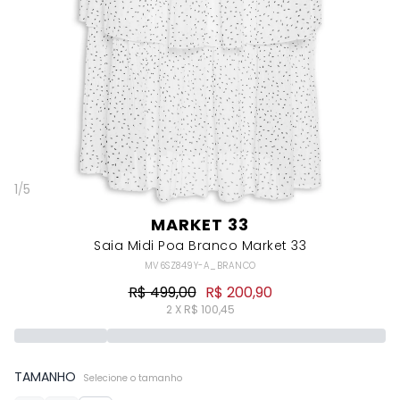
1
/
5
MARKET 33
Saia Midi Poa Branco Market 33
MV6SZ849Y-A_BRANCO
R$ 499,00
R$ 200,90
2 X R$ 100,45
TAMANHO
Selecione o tamanho