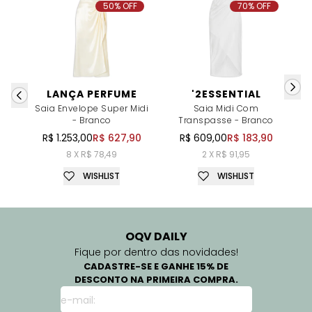
50% OFF
70% OFF
LANÇA PERFUME
'2ESSENTIAL
Saia Envelope Super Midi
Saia Midi Com
- Branco
Transpasse - Branco
R$ 1.253,00
R$ 627,90
R$ 609,00
R$ 183,90
8 X R$ 78,49
2 X R$ 91,95
WISHLIST
WISHLIST
OQV DAILY
Fique por dentro das novidades!
CADASTRE-SE E GANHE 15% DE
DESCONTO NA PRIMEIRA COMPRA.