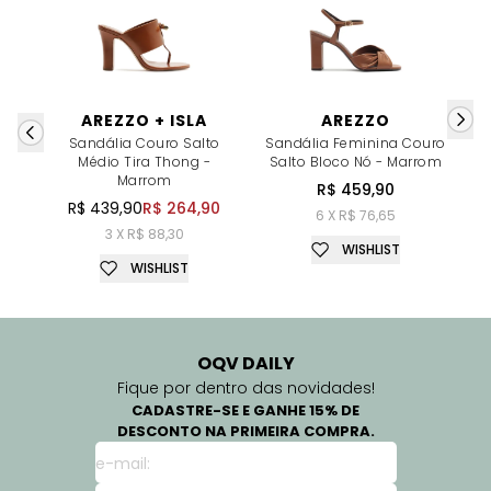
AREZZO + ISLA
AREZZO
Sandália Couro Salto
Sandália Feminina Couro
S
Médio Tira Thong -
Salto Bloco Nó - Marrom
Marrom
R$ 459,90
R$ 439,90
R$ 264,90
6 X R$ 76,65
3 X R$ 88,30
WISHLIST
WISHLIST
OQV DAILY
Fique por dentro das novidades!
CADASTRE-SE E GANHE 15% DE
DESCONTO NA PRIMEIRA COMPRA.