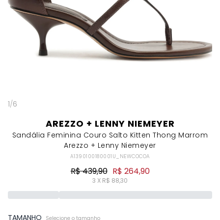
1
/
6
AREZZO + LENNY NIEMEYER
Sandália Feminina Couro Salto Kitten Thong Marrom
Arezzo + Lenny Niemeyer
A1390100180001U_NEWCOCOA
R$ 439,90
R$ 264,90
3 X R$ 88,30
TAMANHO
Selecione o tamanho