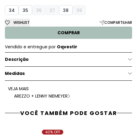
34
35
36
37
38
39
WISHLIST
COMPARTILHAR
COMPRAR
Vendido e entregue por
Oqvestir
Descrição
Medidas
VEJA MAIS
AREZZO + LENNY NIEMEYER
VOCÊ TAMBÉM PODE GOSTAR
40% OFF