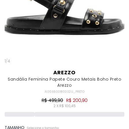
1
/
4
AREZZO
Sandália Feminina Papete Couro Metais Boho Preto
Arezzo
A1306900180002U_PRETO
R$ 499,90
R$ 200,90
2 X R$ 100,45
TAMANHO
Selecione o tamanho