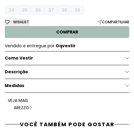
34
35
36
37
38
39
WISHLIST
COMPARTILHAR
COMPRAR
Vendido e entregue por
Oqvestir
Como Vestir
Descrição
Medidas
VEJA MAIS
AREZZO
VOCÊ TAMBÉM PODE GOSTAR