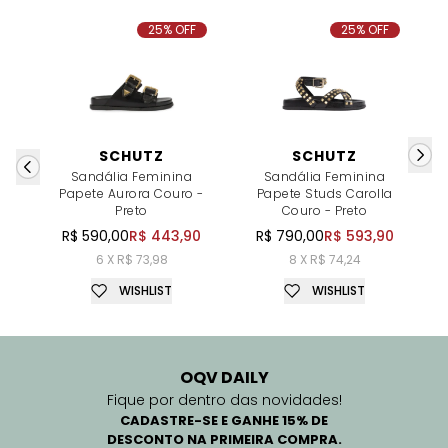
25% OFF
25% OFF
SCHUTZ
SCHUTZ
Sandália Feminina
Sandália Feminina
Papete Aurora Couro -
Papete Studs Carolla
P
Preto
Couro - Preto
R$ 590,00
R$ 443,90
R$ 790,00
R$ 593,90
6 X R$ 73,98
8 X R$ 74,24
WISHLIST
WISHLIST
OQV DAILY
Fique por dentro das novidades!
CADASTRE-SE E GANHE 15% DE
DESCONTO NA PRIMEIRA COMPRA.