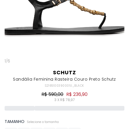
1
/
6
SCHUTZ
Sandália Feminina Rasteira Couro Preto Schutz
S2165100390001U_BLACK
R$ 590,00
R$ 236,90
3 X R$ 78,97
TAMANHO
Selecione o tamanho