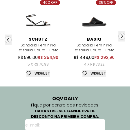
40% OFF
35% OFF
SCHUTZ
BASIQ
Sandália Feminina
Sandália Feminina
Rasteira Couro - Preto
Rasteira Couro - Preto
Ra
R$ 590,00
R$ 354,90
R$ 449,00
R$ 292,90
5 X R$ 70,98
4 X R$ 73,22
WISHLIST
WISHLIST
OQV DAILY
Fique por dentro das novidades!
CADASTRE-SE E GANHE 15% DE
DESCONTO NA PRIMEIRA COMPRA.