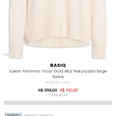
1
/
5
BASIQ
Suéter Feminino Tricot Gola Alta Texturizado Bege
Basiq
BFI6MC307_AREIA
R$ 399,00
R$ 160,90
2 X R$ 80,45
TAMANHO
Selecione o tamanho