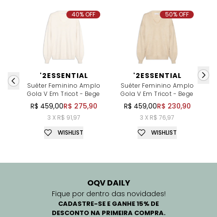
40% OFF
50% OFF
'2ESSENTIAL
'2ESSENTIAL
Suéter Feminino Amplo
Suéter Feminino Amplo
Gola V Em Tricot - Bege
Gola V Em Tricot - Bege
R$ 459,00
R$ 275,90
R$ 459,00
R$ 230,90
3 X R$ 91,97
3 X R$ 76,97
WISHLIST
WISHLIST
OQV DAILY
Fique por dentro das novidades!
CADASTRE-SE E GANHE 15% DE
DESCONTO NA PRIMEIRA COMPRA.